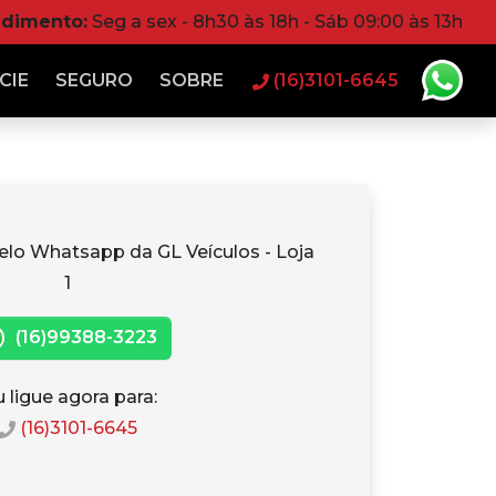
ndimento:
Seg a sex - 8h30 às 18h - Sáb 09:00 às 13h
CIE
SEGURO
SOBRE
(16)3101-6645
elo Whatsapp da GL Veículos - Loja
1
(16)99388-3223
 ligue agora para:
(16)3101-6645