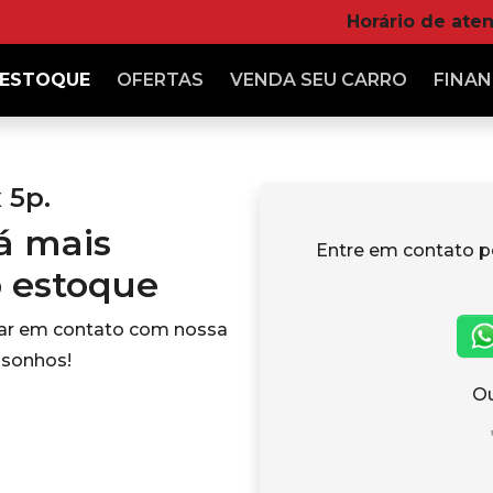
Horário de ate
ESTOQUE
OFERTAS
VENDA
SEU CARRO
FINAN
 5p.
tá mais
Entre em contato p
o estoque
rar em contato com nossa
 sonhos!
Ou