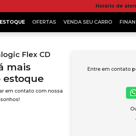
Horário de ate
ESTOQUE
OFERTAS
VENDA
SEU CARRO
FINAN
alogic Flex CD
tá mais
Entre em contato p
o estoque
rar em contato com nossa
 sonhos!
Ou