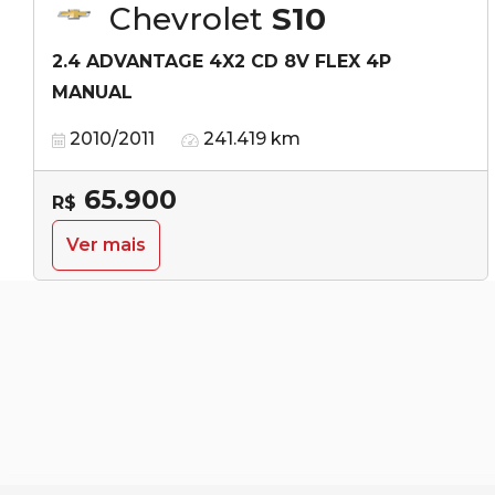
Chevrolet
S10
2.4 ADVANTAGE 4X2 CD 8V FLEX 4P
MANUAL
2010/2011
241.419 km
65.900
R$
Ver mais