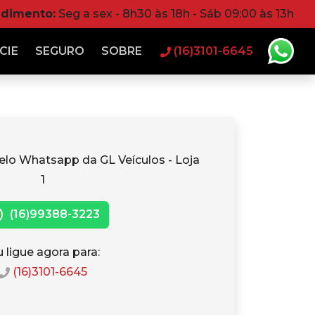
ndimento:
Seg a sex - 8h30 às 18h - Sáb 09:00 às 13h
CIE
SEGURO
SOBRE
(16)3101-6645
elo Whatsapp da GL Veículos - Loja
1
(16)99388-3223
 ligue agora para:
(16)3101-6645