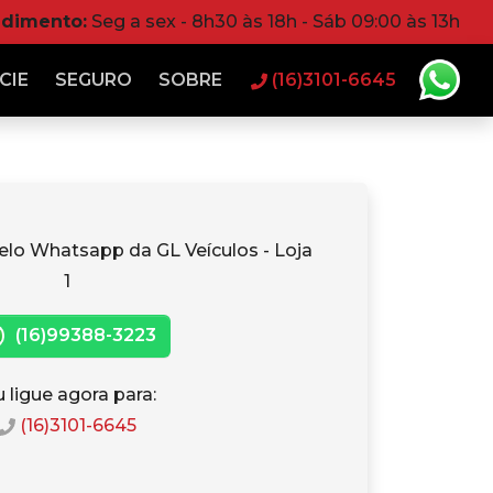
ndimento:
Seg a sex - 8h30 às 18h - Sáb 09:00 às 13h
CIE
SEGURO
SOBRE
(16)3101-6645
elo Whatsapp da GL Veículos - Loja
1
(16)99388-3223
 ligue agora para:
(16)3101-6645