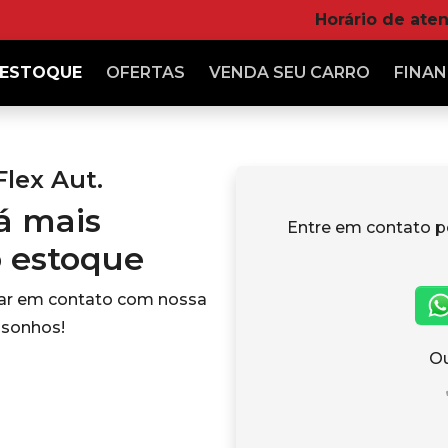
Horário de ate
ESTOQUE
OFERTAS
VENDA
SEU CARRO
FINAN
Flex Aut.
tá mais
Entre em contato p
o estoque
rar em contato com nossa
 sonhos!
Ou