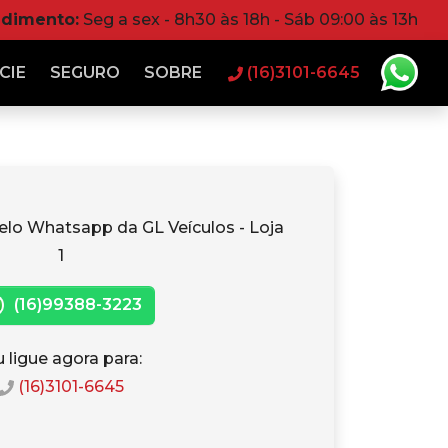
ndimento:
Seg a sex - 8h30 às 18h - Sáb 09:00 às 13h
CIE
SEGURO
SOBRE
(16)3101-6645
elo Whatsapp da GL Veículos - Loja
1
(16)99388-3223
 ligue agora para:
(16)3101-6645