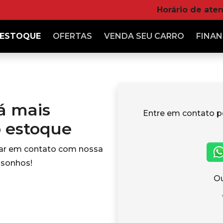
Horário de ate
ESTOQUE
OFERTAS
VENDA
SEU CARRO
FINAN
tá mais
Entre em contato p
o estoque
rar em contato com nossa
 sonhos!
Ou