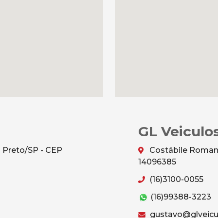
GL Veiculos
o Preto/SP - CEP
Costábile Romano,
14096385
(16)3100-0055
(16)99388-3223
gustavo@glveicu