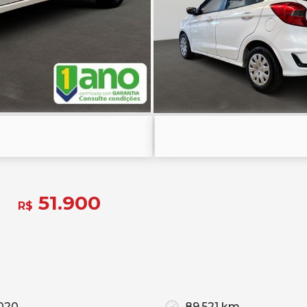
51.900
R$
020
89.521 km