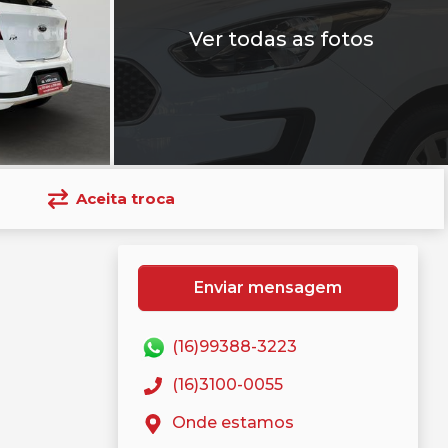
Ver todas as fotos
Aceita troca
Enviar mensagem
(16)99388-3223
(16)3100-0055
Onde estamos