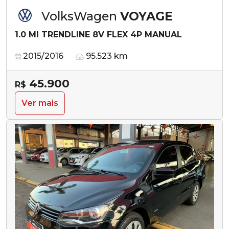
VolksWagen
VOYAGE
1.0 MI TRENDLINE 8V FLEX 4P MANUAL
2015/2016
95.523 km
45.900
R$
Ver mais