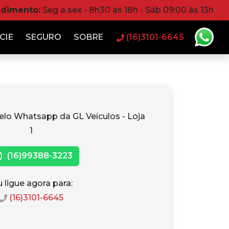
ndimento:
Seg a sex - 8h30 às 18h - Sáb 09:00 às 13h
CIE
SEGURO
SOBRE
(16)3101-6645
elo Whatsapp da GL Veículos - Loja
1
(16)99388-3223
 ligue agora para:
(16)3101-6645