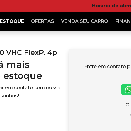
Horário de ate
ESTOQUE
OFERTAS
VENDA
SEU CARRO
FINAN
.0 VHC FlexP. 4p
tá mais
Entre em contato p
o estoque
rar em contato com nossa
 sonhos!
Ou