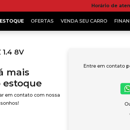
Horário de ate
ESTOQUE
OFERTAS
VENDA
SEU CARRO
FINAN
 1.4 8V
Entre em contato p
tá mais
o estoque
rar em contato com nossa
 sonhos!
Ou