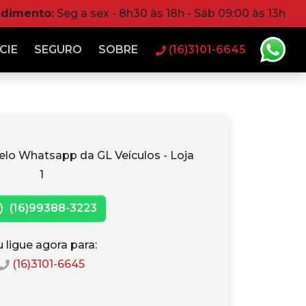
ndimento:
Seg a sex - 8h30 às 18h - Sáb 09:00 às 13h
CIE
SEGURO
SOBRE
(16)3101-6645
elo Whatsapp da GL Veículos - Loja
1
(16)99388-3223
 ligue agora para:
(16)3101-6645