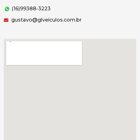
(16)99388-3223
gustavo@glveiculos.com.br