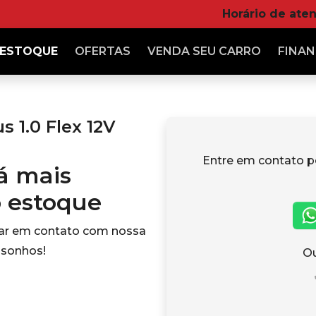
Horário de ate
ESTOQUE
OFERTAS
VENDA
SEU CARRO
FINAN
 1.0 Flex 12V
Entre em contato p
tá mais
o estoque
rar em contato com nossa
 sonhos!
Ou