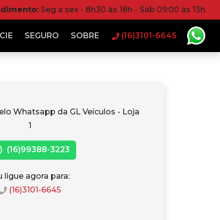
ndimento:
Seg a sex - 8h30 às 18h - Sáb 09:00 às 13h
CIE
SEGURO
SOBRE
(16)3101-6645
elo Whatsapp da GL Veículos - Loja
1
(16)99388-3223
 ligue agora para:
(16)3101-6645