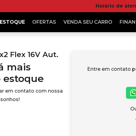
Horário de ate
ESTOQUE
OFERTAS
VENDA
SEU CARRO
FINAN
2 Flex 16V Aut.
tá mais
Entre em contato p
o estoque
rar em contato com nossa
 sonhos!
Ou