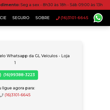
ndimento:
Seg a sex - 8h30 às 18h - Sáb 09:00 às 13h
CIE
SEGURO
SOBRE
(16)3101-6645
elo Whatsapp da GL Veículos - Loja
1
(16)99388-3223
 ligue agora para:
(16)3101-6645