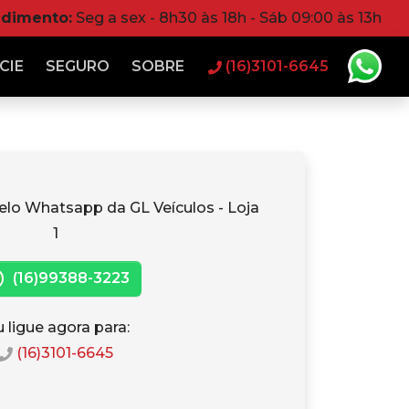
ndimento:
Seg a sex - 8h30 às 18h - Sáb 09:00 às 13h
CIE
SEGURO
SOBRE
(16)3101-6645
elo Whatsapp da GL Veículos - Loja
1
(16)99388-3223
 ligue agora para:
(16)3101-6645