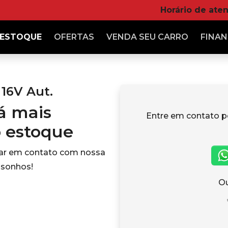
Horário de ate
ESTOQUE
OFERTAS
VENDA
SEU CARRO
FINAN
 16V Aut.
tá mais
Entre em contato p
o estoque
rar em contato com nossa
 sonhos!
Ou