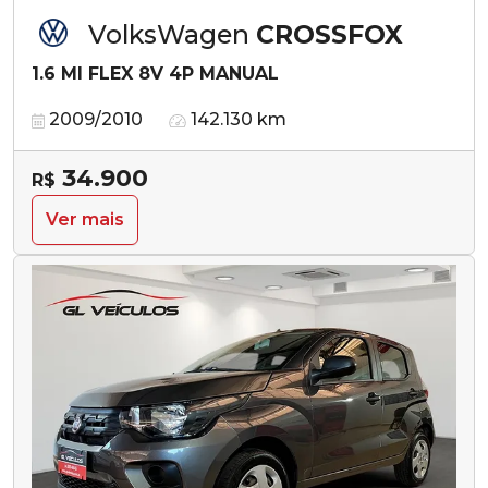
VolksWagen
CROSSFOX
1.6 MI FLEX 8V 4P MANUAL
2009/2010
142.130 km
34.900
R$
Ver mais