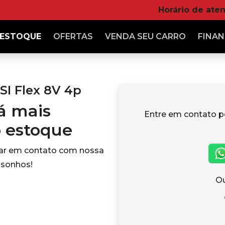
Horário de ate
ESTOQUE
OFERTAS
VENDA
SEU CARRO
FINAN
I Flex 8V 4p
tá mais
Entre em contato p
o estoque
rar em contato com nossa
 sonhos!
Ou