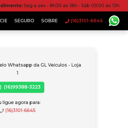
ndimento:
Seg a sex - 8h30 às 18h - Sáb 09:00 às 13h
CIE
SEGURO
SOBRE
(16)3101-6645
elo Whatsapp da GL Veículos - Loja
1
(16)99388-3223
 ligue agora para:
(16)3101-6645