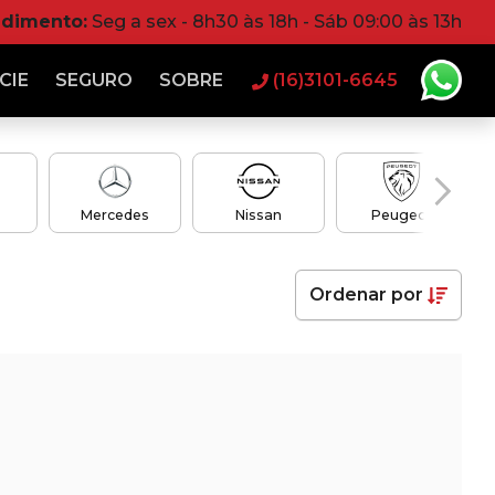
ndimento:
Seg a sex - 8h30 às 18h - Sáb 09:00 às 13h
CIE
SEGURO
SOBRE
(16)3101-6645
Mercedes
Nissan
Peugeot
Ordenar
por