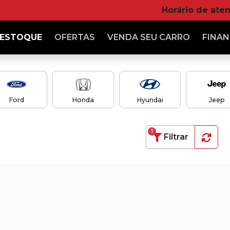
Horário de ate
ESTOQUE
OFERTAS
VENDA
SEU CARRO
FINAN
Ford
Honda
Hyundai
Jeep
1
Filtrar