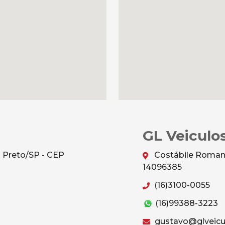
GL Veiculos
o Preto/SP - CEP
Costábile Romano,
14096385
(16)3100-0055
(16)99388-3223
gustavo@glveicu