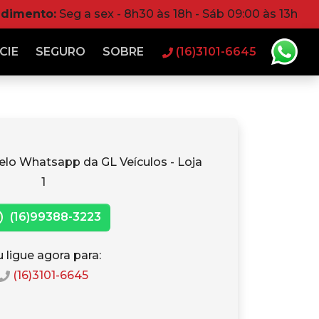
ndimento:
Seg a sex - 8h30 às 18h - Sáb 09:00 às 13h
CIE
SEGURO
SOBRE
(16)3101-6645
elo Whatsapp da GL Veículos - Loja
1
(16)99388-3223
 ligue agora para:
(16)3101-6645