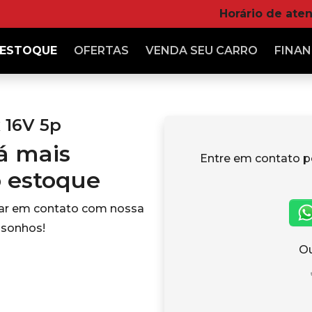
Horário de ate
ESTOQUE
OFERTAS
VENDA
SEU CARRO
FINAN
x 16V 5p
tá mais
Entre em contato p
o estoque
rar em contato com nossa
 sonhos!
Ou