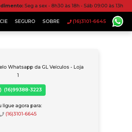
ndimento:
Seg a sex - 8h30 às 18h - Sáb 09:00 às 13h
CIE
SEGURO
SOBRE
(16)3101-6645
elo Whatsapp da GL Veículos - Loja
1
(16)99388-3223
 ligue agora para:
(16)3101-6645