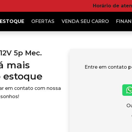
Horário de ate
ESTOQUE
OFERTAS
VENDA
SEU CARRO
FINAN
 12V 5p Mec.
tá mais
Entre em contato p
o estoque
rar em contato com nossa
 sonhos!
Ou