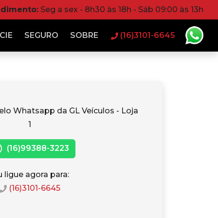
ndimento:
Seg a sex - 8h30 às 18h - Sáb 09:00 às 13h
CIE
SEGURO
SOBRE
(16)3101-6645
elo Whatsapp da GL Veículos - Loja
1
(16)99388-3223
 ligue agora para:
(16)3101-6645