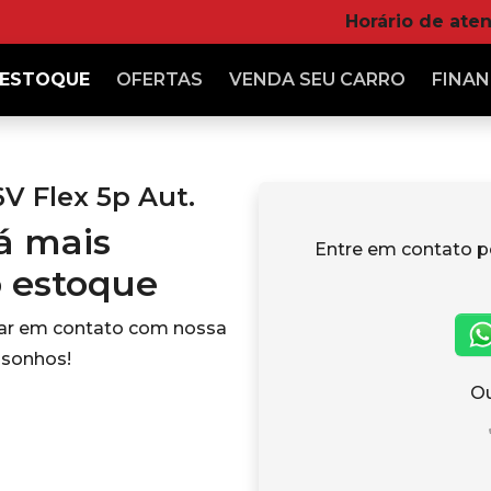
Horário de ate
ESTOQUE
OFERTAS
VENDA
SEU CARRO
FINAN
6V Flex 5p Aut.
tá mais
Entre em contato p
o estoque
rar em contato com nossa
 sonhos!
Ou